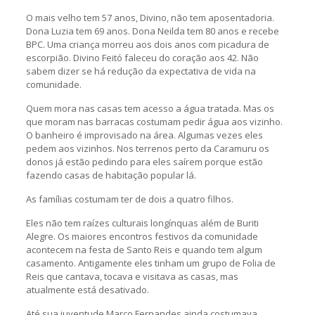
O mais velho tem 57 anos, Divino, não tem aposentadoria.
Dona Luzia tem 69 anos. Dona Neilda tem 80 anos e recebe
BPC. Uma criança morreu aos dois anos com picadura de
escorpião. Divino Feitó faleceu do coração aos 42. Não
sabem dizer se há redução da expectativa de vida na
comunidade.
Quem mora nas casas tem acesso a água tratada. Mas os
que moram nas barracas costumam pedir água aos vizinho.
O banheiro é improvisado na área. Algumas vezes eles
pedem aos vizinhos. Nos terrenos perto da Caramuru os
donos já estão pedindo para eles saírem porque estão
fazendo casas de habitação popular lá.
As famílias costumam ter de dois a quatro filhos.
Eles não tem raízes culturais longínquas além de Buriti
Alegre. Os maiores encontros festivos da comunidade
acontecem na festa de Santo Reis e quando tem algum
casamento. Antigamente eles tinham um grupo de Folia de
Reis que cantava, tocava e visitava as casas, mas
atualmente está desativado.
Até sua juventude Marco Fernandes ainda costumava