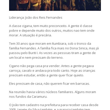
Liderança: João dos Reis Fernandes
A classe cigana, tem muito preconceito. A gente é classe
pobre e depende muito dos outros, muitos nao tem onde
morar. A situação é precária.
Tem 30 anos que moram em Itumbiara, sob o tronco da
família Fernandes. A família fica mais no Dona Sinica, mas já
passou pelo Buriti I. As vezes as pessoas tiram a gente de
um local e nem precisam do terreno.
Cigano não pega casa pra vender. Antes a gente pegava
carroça, cavalo e andava pra todo canto. Hoje as crianças
precisam estudar, então a gente quer ficar quieto.
Eles precisam de casa, não querem ficar em barracas.
Na reunião havia vários núcleos familiares. Alguns moram
nos fundos da Caramuru.
O João tem cadastro na prefeitura para receber casa desde
2005. Janete da Silva também, e a maioria também tem