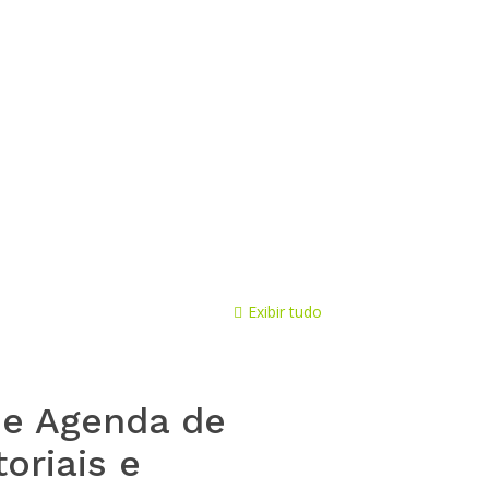
arcagoias
on
7 de agosto de 2021
rque Oeste Industrial
Exibir tudo
e Agenda de
oriais e