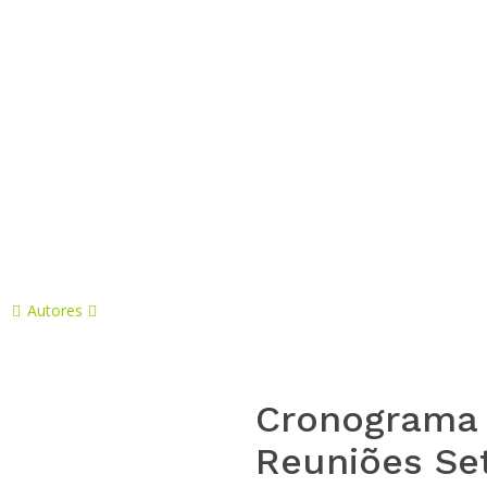
 Documentos – Plano
mbiara
Pa
Autores
Cronograma 
Reuniões Set