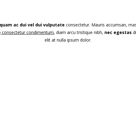
iquam ac dui vel dui vulputate
consectetur. Mauris accumsan, ma
n
consectetur condimentum
, diam arcu tristique nibh,
nec egestas
d
elit at nulla ipsum dolor.